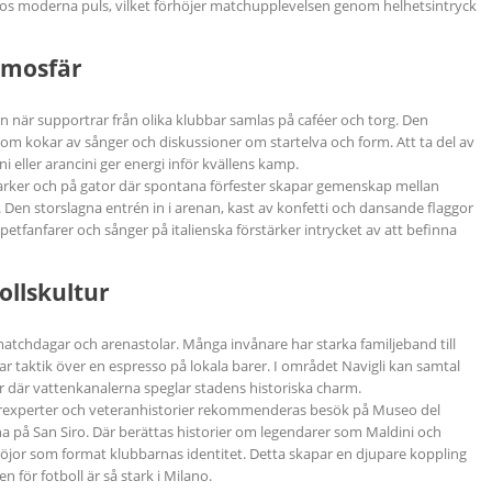
anos moderna puls, vilket förhöjer matchupplevelsen genom helhetsintryck
tmosfär
när supportrar från olika klubbar samlas på caféer och torg. Den
om kokar av sånger och diskussioner om startelva och form. Att ta del av
 eller arancini ger energi inför kvällens kamp.
i parker och på gator där spontana förfester skapar gemenskap mellan
en storslagna entrén in i arenan, kast av konfetti och dansande flaggor
petfanfarer och sånger på italienska förstärker intrycket av att befinna
bollskultur
matchdagar och arenastolar. Många invånare har starka familjeband till
ar taktik över en espresso på lokala barer. I området Navigli kan samtal
 där vattenkanalerna speglar stadens historiska charm.
irarexperter och veteranhistorier rekommenderas besök på Museo del
na på San Siro. Där berättas historier om legendarer som Maldini och
röjor som format klubbarnas identitet. Detta skapar en djupare koppling
n för fotboll är så stark i Milano.