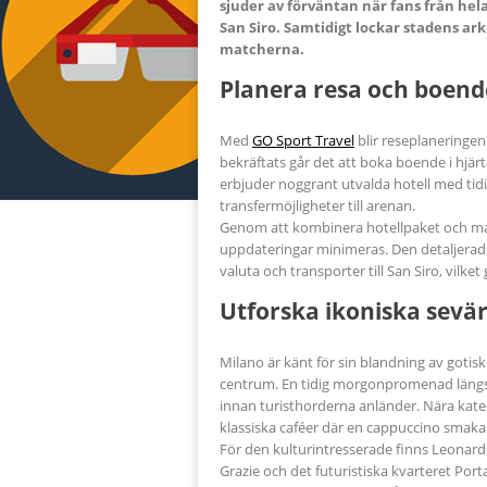
sjuder av förväntan när fans från hela
San Siro. Samtidigt lockar stadens ark
matcherna.
Planera resa och boend
Med
GO Sport Travel
blir reseplaneringen 
bekräftats går det att boka boende i hjärt
erbjuder noggrant utvalda hotell med ti
transfermöjligheter till arenan.
Genom att kombinera hotellpaket och mat
uppdateringar minimeras. Den detaljerade
valuta och transporter till San Siro, vilk
Utforska ikoniska sevä
Milano är känt för sin blandning av gotis
centrum. En tidig morgonpromenad längs 
innan turisthorderna anländer. Nära kated
klassiska caféer där en cappuccino smaka
För den kulturintresserade finns Leonard
Grazie och det futuristiska kvarteret Por