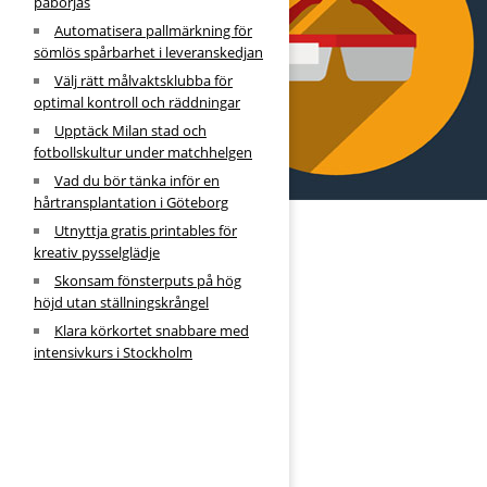
påbörjas
Automatisera pallmärkning för
sömlös spårbarhet i leveranskedjan
Välj rätt målvaktsklubba för
optimal kontroll och räddningar
Upptäck Milan stad och
fotbollskultur under matchhelgen
Vad du bör tänka inför en
hårtransplantation i Göteborg
Utnyttja gratis printables för
kreativ pysselglädje
Skonsam fönsterputs på hög
höjd utan ställningskrångel
Klara körkortet snabbare med
intensivkurs i Stockholm