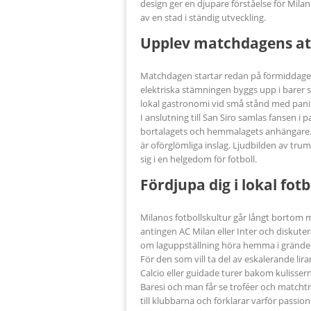
design ger en djupare förståelse för Mil
av en stad i ständig utveckling.
Upplev matchdagens a
Matchdagen startar redan på förmiddagen 
elektriska stämningen byggs upp i barer s
lokal gastronomi vid små stånd med panini
I anslutning till San Siro samlas fansen 
bortalagets och hemmalagets anhängare. D
är oförglömliga inslag. Ljudbilden av trum
sig i en helgedom för fotboll.
Fördjupa dig i lokal fot
Milanos fotbollskultur går långt bortom 
antingen AC Milan eller Inter och diskuter
om laguppställning höra hemma i gränder
För den som vill ta del av eskalerande l
Calcio eller guidade turer bakom kulisser
Baresi och man får se troféer och matcht
till klubbarna och förklarar varför passione