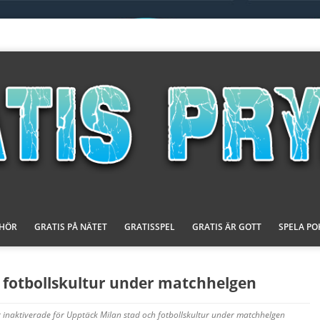
EHÖR
GRATIS PÅ NÄTET
GRATISSPEL
GRATIS ÄR GOTT
SPELA PO
 fotbollskultur under matchhelgen
inaktiverade
för Upptäck Milan stad och fotbollskultur under matchhelgen