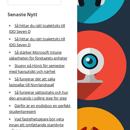
Senaste Nytt
Så hittar du rätt toalettsits till
IDO Seven D
Så hittar du rätt toalettsits till
IDO Seven D
Så stärker Microsoft Intune
säkerheten för företagets enheter
Stugor på Hönö för semester
med havsutsikt och närhet
Så fungerar det att sälja
lastpallar till Norrlandspall
Så fungerar sättpotatis och hur
den används i odling steg för steg
Därför är en godisbox en perfekt
studentpresent
Vad fastighetsägare bör veta
innan ett omfattande stambyte