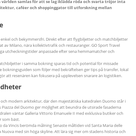
 världen samlas för att se lag iklädda röda och svarta tröjor inta
itektur, caféer och shoppinggator till utforskning mellan
e
enkel och bekymmersfri. Direkt efter att flygbiljetter och matchbiljetter
at av Milano, nära kollektivtrafik och restauranger. GO Sport Travel
diga utcheckningstider anpassade efter sena hemmamatcher och
chbiljetter i samma bokning sparas tid och potential för missade
 bokningsguiden som följer med bekräftelsen ger tips på transfer, lokal
et gör att resenären kan fokusera på upplevelsen snarare än logistiken.
rdheter
k och modern arkitektur, där den majestätiska katedralen Duomo står i
Piazza del Duomo ger möjlighet att beundra de utsirade fasaderna
ralen väntar Galleria Vittorio Emanuele II med exklusiva butiker och
r som bäst.
o da Vincis berömda målning Senaste måltiden vid Santa Maria delle
ta Nuova med sin höga skyline. Att lära sig mer om stadens historia och